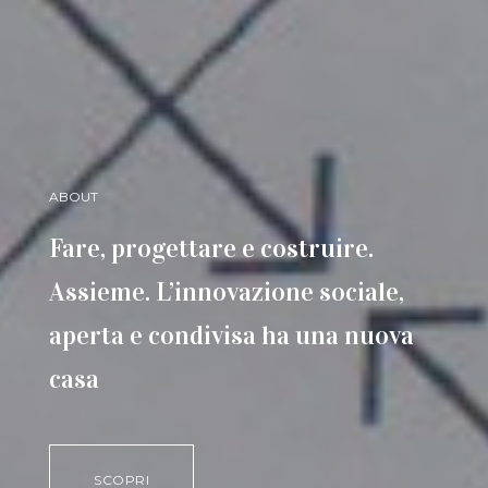
ABOUT
CASI STUDIO
Fare, progettare e costruire.
Scopri il nostro archivio di casi
Assieme. L’innovazione sociale,
studio nazionali ed internazionali
aperta e condivisa ha una nuova
di innovazione sociale
casa
ESPLORA
SCOPRI