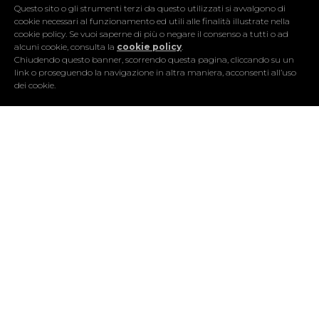
Questo sito o gli strumenti terzi da questo utilizzati si avvalgono di
cookie necessari al funzionamento ed utili alle finalità illustrate nella
cookie policy. Se vuoi saperne di più o negare il consenso a tutti o ad
alcuni cookie, consulta la
cookie policy
.
Chiudendo questo banner, scorrendo questa pagina, cliccando su un
link o proseguendo la navigazione in altra maniera, acconsenti all’uso
dei cookie.
ULTIMI EVENTI
VEDI TUTTI